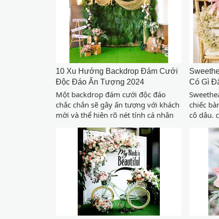
10 Xu Hướng Backdrop Đám Cưới
Sweethe
Độc Đáo Ấn Tượng 2024
Có Gì Đ
Một backdrop đám cưới độc đáo
Sweethea
chắc chắn sẽ gây ấn tượng với khách
chiếc bà
mời và thể hiện rõ nét tính cá nhân
cô dâu, 
hóa của cô dâu chú rể trong xu
ngồi ăn 
hướng đám cưới ngày nay. Cùng
tiệc cướ
Cưới hỏi Việt Nam khám phá ngay
mới cho 
10 xu hướng backdrop đám cưới
với cô d
dành cho đám cưới tương lai của
bạn.