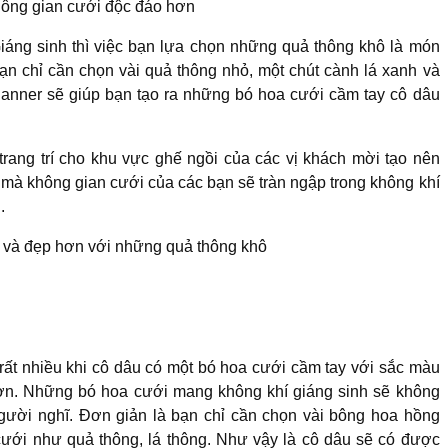
không gian cưới độc đáo hơn
iáng sinh thì việc bạn lựa chọn những quả thông khô là món
Bạn chỉ cần chọn vài quả thông nhỏ, một chút cành lá xanh và
lanner sẽ giúp bạn tạo ra những bó hoa cưới cầm tay cô dâu
ang trí cho khu vực ghế ngồi của các vị khách mời tạo nên
mà không gian cưới của các bạn sẽ tràn ngập trong không khí
.
g và đẹp hơn với những quả thông khô
ất nhiều khi cô dâu có một bó hoa cưới cầm tay với sắc màu
ơn. Những bó hoa cưới mang không khí giáng sinh sẽ không
người nghĩ. Đơn giản là bạn chỉ cần chọn vài bông hoa hồng
cưới như quả thông, lá thông. Như vậy là cô dâu sẽ có được