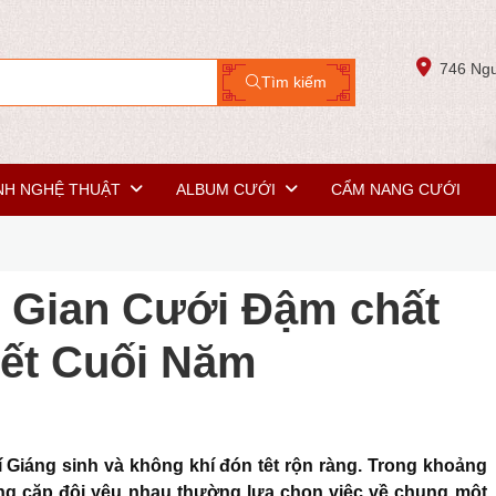
746 Ngu
Tìm kiếm
NH NGHỆ THUẬT
ALBUM CƯỚI
CẨM NANG CƯỚI
g Gian Cưới Đậm chất
Tết Cuối Năm
 Giáng sinh và không khí đón têt rộn ràng. Trong khoảng
ững cặp đôi yêu nhau thường lựa chọn việc về chung một