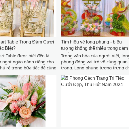
art Table Trong Đám Cưới
Tìm hiểu về long phụng - biểu
ặc Biệt?
tượng không thể thiếu trong đám
cưới.
rt Table được biết đến là
Trong văn hóa của người Việt, lon
n ngọt ngào dành riêng cho
phụng đóng vai trò vô cùng quan
chú rể trong bữa tiệc để cùng
trọng. Long phụng tượng trưng c
và trò chuyện với khách dự
đôi uyên ương , theo truyền thuyế
i. Đây sẽ là một xu hướng
cặp đôi này lúc nào cũng bên
xu hướng đám cưới hiện đại
nhau. Cặp đôi này không chỉ man
âu chú rể tại Việt Nam.
nghĩa hòa hợp, hạnh phúc mà cò
đem lại sự thành công, thịnh vượ
cho gia chủ.