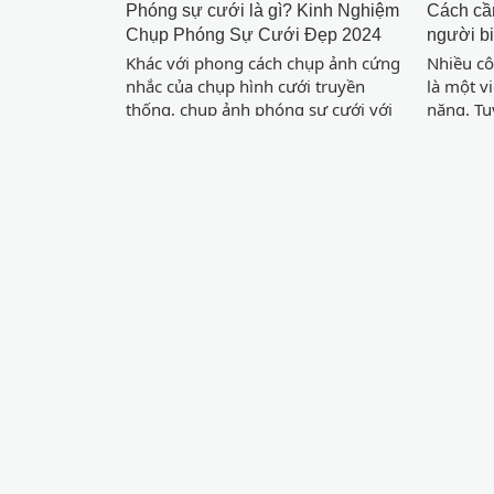
Phóng sự cưới là gì? Kinh Nghiệm
Cách cầm
Chụp Phóng Sự Cưới Đẹp 2024
người bi
Khác với phong cách chụp ảnh cứng
Nhiều cô
nhắc của chụp hình cưới truyền
là một v
thống, chụp ảnh phóng sự cưới với
năng. Tu
nhiều ưu điểm nổi bật. Chính vì thế,
đúng các
trong những năm gần đây chụp
của váy 
phóng sự cưới đang là hình thức
của cơ t
được rất nhiều cặp đôi lựa chọn. Nếu
chuyển.
bạn cũng đang muốn tìm hiểu về
phóng sự cưới là gì thì hãy tham
khảo ngay bài viết dưới đây của
chúng tôi, để được giải đáp mọi thắc
mắc.