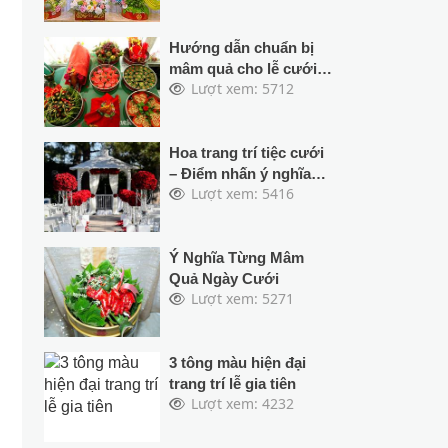
Hướng dẫn chuẩn bị
mâm quả cho lễ cưới
Lượt xem: 5712
hỏi
Hoa trang trí tiệc cưới
– Điểm nhấn ý nghĩa
Lượt xem: 5416
ngày uyên ương kết
đôi
Ý Nghĩa Từng Mâm
Quả Ngày Cưới
Lượt xem: 5271
3 tông màu hiện đại
trang trí lễ gia tiên
Lượt xem: 4232