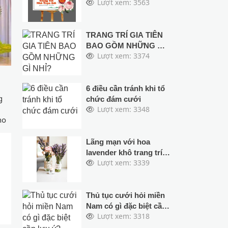
Lượt xem: 3563
bộ áo dài bê quả
TRANG TRÍ GIA TIÊN
BAO GỒM NHỮNG GÌ
Lượt xem: 3374
NHỈ?
6 điều cần tránh khi tổ
g
chức đám cưới
Lượt xem: 3348
ho
t
Lãng mạn với hoa
g ý
lavender khô trang trí
n
Lượt xem: 3339
cho đám cưới
ng
Thủ tục cưới hỏi miền
Nam có gì đặc biệt cần
Lượt xem: 3318
lưu ý?