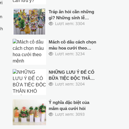
ới
Tráp ăn hỏi cần những
an
gì? Những sính lễ
Lượt xem: 3304
không thể thiếu
nh
Mách cô dâu cách chọn
màu hoa cưới theo
Lượt xem: 3234
mệnh
NHỮNG LƯU Ý ĐỂ CÓ
BỮA TIỆC ĐỘC THÂN
Lượt xem: 3204
KHÓ QUÊN
Ý nghĩa đặc biệt của
mâm quả cưới hỏi
Lượt xem: 3093