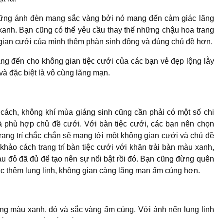
hững ánh đèn mang sắc vàng bởi nó mang đến cảm giác lãng
xanh. Bạn cũng có thể yêu cầu thay thế những chậu hoa trang
 gian cưới của mình thêm phàn sinh động và đúng chủ đề hơn.
g đến cho không gian tiệc cưới của các bạn vẻ đẹp lộng lẫy
à đặc biệt là vô cùng lãng mạn.
 cách, không khí mùa giáng sinh cũng cần phải có một số chi
và phù hợp chủ đề cưới. Với bàn tiệc cưới, các bạn nên chọn
rang trí chắc chắn sẽ mang tới một không gian cưới và chủ đề
khảo cách trang trí bàn tiệc cưới với khăn trải bàn màu xanh,
àu đỏ đã đủ để tạo nên sự nổi bật rồi đó. Bạn cũng đừng quên
ệc thêm lung linh, không gian càng lãng mạn ấm cúng hơn.
tông màu xanh, đỏ và sắc vàng ấm cúng. Với ánh nến lung linh