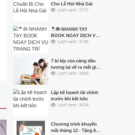
Cho Lễ Hỏi Nhà Gái
Lượt xem: 3777
🤵👰 NHANH TAY
BOOK NGAY DỊCH VỤ
Lượt xem: 3746
TRANG TRÍ CƯỚI
TRỌN GÓI TẠI CƯỚI
HỎI TRẦU CAU ĐỂ
HƯỞNG ƯU ĐÃI LỚN
7 bí kíp của nàng dâu
CHO MÙA CƯỚI 2024
tương lai về ra mắt gia
Lượt xem: 3683
& 2025
đình bạn trai
Lập kế họach tài chính
trước khi kết hôn
Lượt xem: 3634
Chương trình khuyến
mãi tháng 12 - Tặng 6