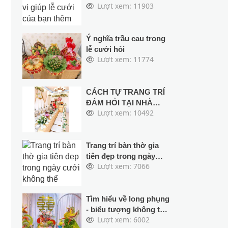
Lượt xem: 11903
bạn thêm phần sinh
động hơn
Ý nghĩa trầu cau trong
lễ cưới hỏi
Lượt xem: 11774
CÁCH TỰ TRANG TRÍ
ĐÁM HỎI TẠI NHÀ
Lượt xem: 10492
ĐƠN GIẢN MÀ ĐẸP
Trang trí bàn thờ gia
tiên đẹp trong ngày
Lượt xem: 7066
cưới không thể không
biết điều này
Tìm hiểu về long phụng
- biểu tượng không thể
Lượt xem: 6002
thiếu trong đám cưới.