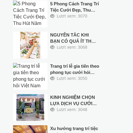
5 Phong Cách Trang Trí
Tiệc Cưới Đẹp, Thu
Lượt xem: 3070
Hút Năm 2024
NGUYÊN TẮC KHI
BẠN CÓ QUÁ ÍT THỜI
Lượt xem: 3068
GIAN ĐỂ TỔ CHỨC
TIỆC CƯỚI
Trang trí lễ gia tiên theo
phong tục cưới hỏi
Lượt xem: 3050
Việt Nam
KINH NGHIỆM CHỌN
LỰA DỊCH VỤ CƯỚI
Lượt xem: 3048
HỎI TRỌN GÓI
Xu hướng trang trí tiệc