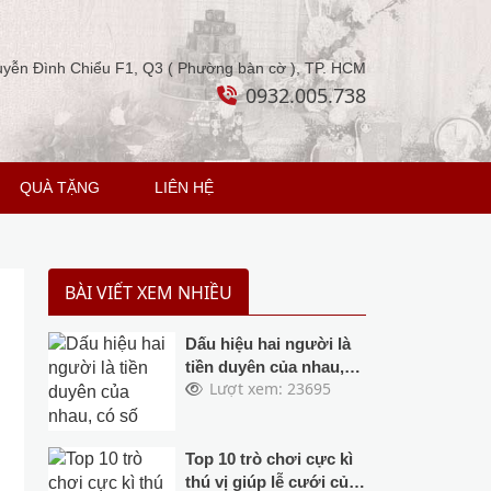
yễn Đình Chiểu F1, Q3 ( Phường bàn cờ ), TP. HCM
0932.005.738
QUÀ TẶNG
LIÊN HỆ
BÀI VIẾT XEM NHIỀU
Dấu hiệu hai người là
tiền duyên của nhau,
Lượt xem: 23695
có số thành vợ chồng,
dù có trốn cũng không
được
Top 10 trò chơi cực kì
thú vị giúp lễ cưới của