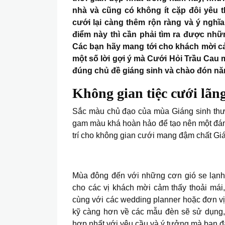
nhà và cũng có không ít cặp đôi yêu 
cưới lại càng thêm rộn ràng và ý nghĩa
điểm này thì cần phải tìm ra được nhữn
Các bạn hãy mang tới cho khách mời cảm
một số lời gợi ý mà Cưới Hỏi Trầu Cau 
đúng chủ đề giáng sinh và chào đón nă
Không gian tiệc cưới lãn
Sắc màu chủ đạo của mùa Giáng sinh thườ
gam màu khá hoàn hảo để tạo nên một đám 
trí cho không gian cưới mang đậm chất Giá
Mùa đông đến với những cơn gió se lạnh,
cho các vị khách mời cảm thấy thoải mái,
cùng với các wedding planner hoặc đơn vị 
kỹ càng hơn về các mẫu đèn sẽ sử dụng, 
hợp nhất với yêu cầu và ý tưởng mà bạn đặ