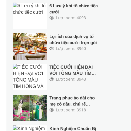
6 Lưu ý khi tổ chức tiệc
cưới
Lượt xem: 4093
Lợi ích của dịch vụ tổ
chức tiệc cưới trọn gói
Lượt xem: 3960
TIỆC CƯỚI HIỆN ĐẠI
VỚI TÔNG MÀU TÍM
Lượt xem: 3943
HỒNG VÀ NHỮNG
LOÀI HOA NHIỆT ĐỚI
Trang phục áo dài cho
mẹ cô dâu, chú rể
Lượt xem: 3918
trong ngày cưới hỏi
Kinh Nghiệm Chuẩn Bị