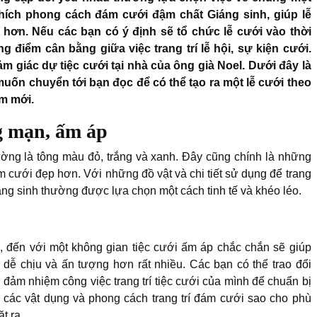
thích phong cách đám cưới đậm chất Giáng sinh, giúp lễ
 hơn. Nếu các bạn có ý định sẽ tổ chức lễ cưới vào thời
g điểm cân bằng giữa việc trang trí lễ hội, sự kiện cưới.
 giác dự tiệc cưới tại nhà của ông già Noel. Dưới đây là
muốn chuyển tới bạn đọc để có thể tạo ra một lễ cưới theo
m mới.
g mạn, ấm áp
ng là tông màu đỏ, trắng và xanh. Đây cũng chính là những
cưới đẹp hơn. Với những đồ vật và chi tiết sử dụng để trang
ng sinh thường được lựa chọn một cách tinh tế và khéo léo.
 đến với một không gian tiệc cưới ấm áp chắc chắn sẽ giúp
 dễ chịu và ấn tượng hơn rất nhiều. Các bạn có thể trao đổi
đảm nhiệm công việc trang trí tiệc cưới của mình để chuẩn bị
các vật dụng và phong cách trang trí đám cưới sao cho phù
t ra.