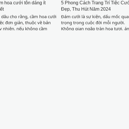
 hoa cưới tôn dáng ít
5 Phong Cách Trang Trí Tiệc Cư
ết
Đẹp, Thu Hút Năm 2024
 dâu cho rằng, cầm hoa cưới
Đám cưới là sự kiện, dấu mốc qu
iệc đơn giản, thuộc về bản
trọng trong cuộc đời mỗi người.
y nhiên, nếu không cầm
Không gian ngập tràn hoa tươi, á
h, bó hoa sẽ che mất vẻ đẹp
đèn sẽ là nơi diễn chứng kiến
cưới, cùng các đường cong
khoảnh khắc thiêng liêng nhất khi
hể hoặc gây vướng víu khi di
đôi uyên ương về chung một nhà.