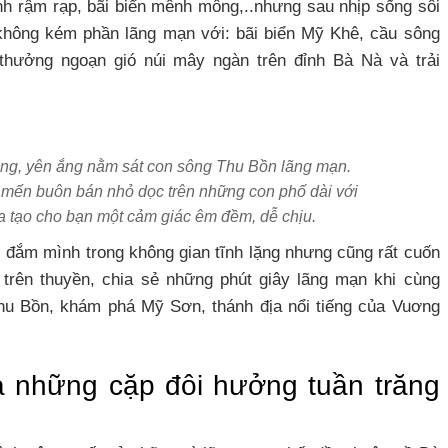
nh rậm rạp, bãi biển mênh mông,..nhưng sau nhịp sống sôi
không kém phần lãng mạn với: bãi biển Mỹ Khê, cầu sông
thưởng ngoạn gió núi mây ngàn trên đỉnh Bà Nà và trải
àng, yên ắng nằm sát con sông Thu Bồn lãng mạn.
 mến buôn bán nhỏ dọc trên những con phố dài với
a tạo cho bạn một cảm giác êm đềm, dễ chịu.
, đắm mình trong không gian tĩnh lặng nhưng cũng rất cuốn
 trên thuyền, chia sẻ những phút giây lãng mạn khi cùng
hu Bồn, khám phá Mỹ Sơn, thánh địa nổi tiếng của Vuơng
a những cặp đôi hưởng tuần trăng