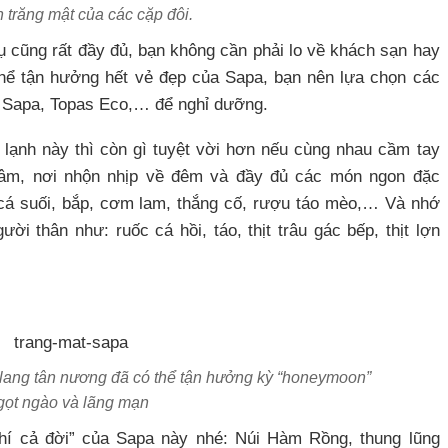
 trăng mật của các cặp đôi.
 vụ cũng rất đầy đủ, bạn không cần phải lo về khách sạn hay
thể tận hưởng hết vẻ đẹp của Sapa, bạn nên lựa chọn các
ia Sapa, Topas Eco,… để nghỉ dưỡng.
 lạnh này thì còn gì tuyệt vời hơn nếu cùng nhau cầm tay
tâm, nơi nhộn nhịp về đêm và đầy đủ các món ngon đặc
 cá suối, bắp, cơm lam, thắng cố, rượu táo mèo,… Và nhớ
ời thân như: ruốc cá hồi, táo, thịt trâu gác bếp, thịt lợn
n lang tân nương đã có thể tận hưởng kỳ “honeymoon”
gọt ngào và lãng mạn
 phí cả đời” của Sapa này nhé: Núi Hàm Rồng, thung lũng