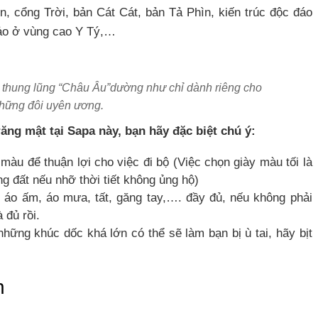
, cổng Trời, bản Cát Cát, bản Tả Phìn, kiến trúc độc đáo
ảo ở vùng cao Y Tý,…
 thung lũng “Châu Âu”dường như chỉ dành riêng cho
hững đôi uyên ương.
ăng mật tại Sapa này, bạn hãy đặc biệt chú ý:
 màu để thuận lợi cho việc đi bộ (Việc chọn giày màu tối là
g đất nếu nhỡ thời tiết không ủng hộ)
 áo ấm, áo mưa, tất, găng tay,…. đầy đủ, nếu không phải
 đủ rồi.
ững khúc dốc khá lớn có thể sẽ làm bạn bị ù tai, hãy bịt
n