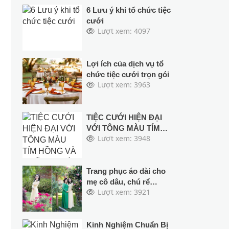
6 Lưu ý khi tổ chức tiệc
cưới
Lượt xem: 4097
Lợi ích của dịch vụ tổ
chức tiệc cưới trọn gói
Lượt xem: 3963
TIỆC CƯỚI HIỆN ĐẠI
VỚI TÔNG MÀU TÍM
Lượt xem: 3948
HỒNG VÀ NHỮNG
LOÀI HOA NHIỆT ĐỚI
Trang phục áo dài cho
mẹ cô dâu, chú rể
Lượt xem: 3921
trong ngày cưới hỏi
Kinh Nghiệm Chuẩn Bị