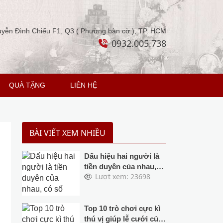
yễn Đình Chiểu F1, Q3 ( Phường bàn cờ ), TP. HCM
0932.005.738
QUÀ TẶNG
LIÊN HỆ
BÀI VIẾT XEM NHIỀU
Dấu hiệu hai người là
tiền duyên của nhau,
Lượt xem: 23698
có số thành vợ chồng,
dù có trốn cũng không
được
Top 10 trò chơi cực kì
thú vị giúp lễ cưới của