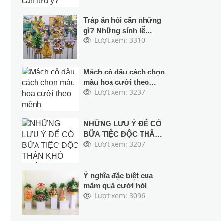
Tráp ăn hỏi cần những
gì? Những sính lễ
Lượt xem: 3310
không thể thiếu
Mách cô dâu cách chọn
màu hoa cưới theo
Lượt xem: 3237
mệnh
NHỮNG LƯU Ý ĐỂ CÓ
BỮA TIỆC ĐỘC THÂN
Lượt xem: 3207
KHÓ QUÊN
Ý nghĩa đặc biệt của
mâm quả cưới hỏi
Lượt xem: 3096