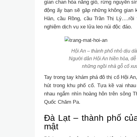
gian chan hòa nắng gió, rừng nguyên si
động ấy bạn sẽ găp những không gian 
Hàn, cầu Rồng, cầu Trần Thị Lý….rồi 
nghiệm dịch vụ xe lửa leo núi độc đáo.
Hội An – thành phố nhỏ dịu d
Người dân Hội An hiền hòa, dễ
những ngồi nhà gỗ cổ xư
Tay trong tay khám phá đô thị cổ Hội An
hút trong khu phố cổ. Tựa kề vai nhau
nhau ngắm nhìn hoàng hôn trên sông T
Quốc Chăm Pa.
Đà Lạt – thành phố củ
mật