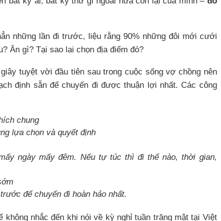
 bất kỳ ai, bất kỳ thứ gì ngoài nửa còn lại của mình –
đó
ẳn những lần đi trước, liệu rằng 90% những đôi mới cưới
? Ăn gì? Tại sao lại chọn địa điểm đó?
giây tuyệt vời đầu tiên sau trong cuộc sống vợ chồng nên
ạch định sẵn để chuyến đi được thuận lợi nhất. Các công
thích chung
ùng lựa chọn và quyết định
 mấy ngày mấy đêm. Nếu tự túc thì đi thế nào, thời gian,
 sớm
 trước để chuyến đi hoàn hảo nhất.
 không nhắc đến khi nói về kỳ nghỉ tuần trăng mật tại Việt