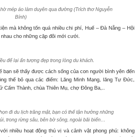
iữ hờ mép áo làm duyên qua đường (Trích thơ Nguyễn
Bính)
n tiện mà không tốn quá nhiều chi phí, Huế – Đà Nẵng – Hội
 nhau cho những cặp đôi mới cưới.
ều để lại ấn tượng đẹp trong lòng du khách.
ế bạn sẽ thấy được cách sống của con người bình yên đến
hông thể bỏ qua các điểm: Lăng Minh Mạng, lăng Tự Đức,
Tử Cấm Thành, chùa Thiên Mụ, chợ Đông Ba,..
họn đi du lịch trăng mật, bạn có thể tận hưởng những
 núi, trong rừng sâu, bên bờ sông, ngoài bãi biển…
với nhiều hoạt động thú vị và cảnh vật phong phú: không