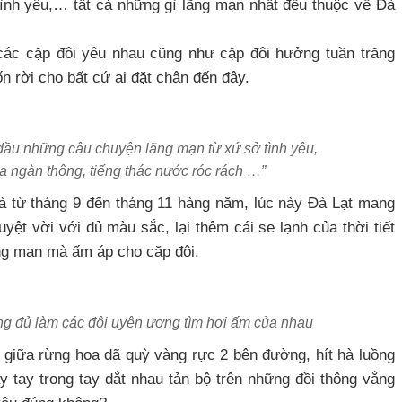
ình yêu,… tất cả những gì lãng mạn nhất đều thuộc về Đà
các cặp đôi yêu nhau cũng như cặp đôi hưởng tuần trăng
 rời cho bất cứ ai đặt chân đến đây.
 đầu những câu chuyện lãng mạn từ xứ sở tình yêu,
của ngàn thông, tiếng thác nước róc rách …”
là từ tháng 9 đến tháng 11 hàng năm, lúc này Đà Lạt mang
ệt vời với đủ màu sắc, lại thêm cái se lạnh của thời tiết
ng mạn mà ấm áp cho cặp đôi.
cũng đủ làm các đôi uyên ương tìm hơi ấm của nhau
giữa rừng hoa dã quỳ vàng rực 2 bên đường, hít hà luồng
y tay trong tay dắt nhau tản bộ trên những đồi thông vắng