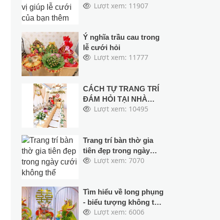
Lượt xem: 11907
bạn thêm phần sinh
động hơn
Ý nghĩa trầu cau trong
lễ cưới hỏi
Lượt xem: 11777
CÁCH TỰ TRANG TRÍ
ĐÁM HỎI TẠI NHÀ
Lượt xem: 10495
ĐƠN GIẢN MÀ ĐẸP
Trang trí bàn thờ gia
tiên đẹp trong ngày
Lượt xem: 7070
cưới không thể không
biết điều này
Tìm hiểu về long phụng
- biểu tượng không thể
Lượt xem: 6006
thiếu trong đám cưới.