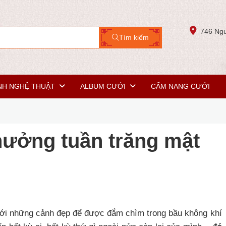
746 Ngu
Tìm kiếm
NH NGHỆ THUẬT
ALBUM CƯỚI
CẨM NANG CƯỚI
hưởng tuần trăng mật
với những cảnh đẹp để được đắm chìm trong bầu không khí