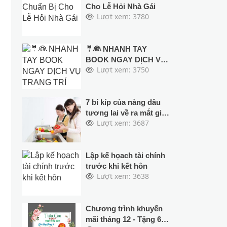
Cho Lễ Hỏi Nhà Gái
Lượt xem: 3780
🤵👰 NHANH TAY
BOOK NGAY DỊCH VỤ
Lượt xem: 3750
TRANG TRÍ CƯỚI
TRỌN GÓI TẠI CƯỚI
HỎI TRẦU CAU ĐỂ
HƯỞNG ƯU ĐÃI LỚN
7 bí kíp của nàng dâu
CHO MÙA CƯỚI 2024
tương lai về ra mắt gia
Lượt xem: 3687
& 2025
đình bạn trai
Lập kế họach tài chính
trước khi kết hôn
Lượt xem: 3638
Chương trình khuyến
mãi tháng 12 - Tặng 6