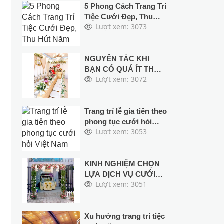
5 Phong Cách Trang Trí
Tiệc Cưới Đẹp, Thu
Lượt xem: 3073
Hút Năm 2024
NGUYÊN TẮC KHI
BẠN CÓ QUÁ ÍT THỜI
Lượt xem: 3072
GIAN ĐỂ TỔ CHỨC
TIỆC CƯỚI
Trang trí lễ gia tiên theo
phong tục cưới hỏi
Lượt xem: 3053
Việt Nam
KINH NGHIỆM CHỌN
LỰA DỊCH VỤ CƯỚI
Lượt xem: 3051
HỎI TRỌN GÓI
Xu hướng trang trí tiệc