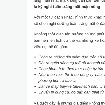
lãng mạn nhất mà không cần bận tâm đến
là kỳ nghỉ tuần trăng mật mặn nồng
Với một tư cách khác, hình thức khác h
sẽ chọn nghỉ dưỡng tuần trăng mật ở đâu
Khoảng thời gian tận hưởng những phút 
bạn nên lên lịch cụ thể và những kế ho
việc cụ thể đó gồm:
Chọn ra những địa điểm dựa trên sở 
Đặt ra ngân sách cụ thể rồi khoanh v
Chọn hình thức theo tour hoặc tự túc
Nếu theo tour thì theo công ty nào,
phương tiện ra sao,…
Đặt vé máy bay/vé tàu/khách sạn,…
Chuẩn bị dụng cụ, đồ đạc cần thiết từ
Và dưới đây là những địa điểm không thể