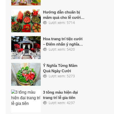
Hướng dẫn chuẩn bị
mâm quả cho lễ cưới
Lượt xem: 5714
hỏi
Hoa trang trí tiệc cưới
– Điểm nhấn ý nghĩa
Lượt xem: 5420
ngày uyên ương kết
đôi
Ý Nghĩa Từng Mâm
Quả Ngày Cưới
Lượt xem: 5273
3 tông màu hiện đại
trang trí lễ gia tiên
Lượt xem: 4237