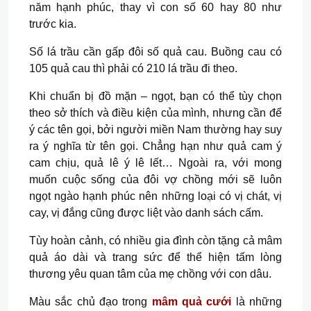
năm hạnh phúc, thay vì con số 60 hay 80 như
trước kia.
Số lá trầu cần gấp đôi số quả cau. Buồng cau có
105 quả cau thì phải có 210 lá trầu đi theo.
Khi chuẩn bị đồ mặn – ngọt, bạn có thể tùy chọn
theo sở thích và điều kiện của mình, nhưng cần để
ý các tên gọi, bởi người miền Nam thường hay suy
ra ý nghĩa từ tên gọi. Chẳng hạn như quả cam ý
cam chịu, quả lê ý lê lết… Ngoài ra, với mong
muốn cuộc sống của đôi vợ chồng mới sẽ luôn
ngọt ngào hạnh phúc nên những loại có vị chát, vị
cay, vị đắng cũng được liệt vào danh sách cấm.
Tùy hoàn cảnh, có nhiều gia đình còn tặng cả mâm
quả áo dài và trang sức để thể hiện tấm lòng
thương yêu quan tâm của mẹ chồng với con dâu.
Màu sắc chủ đạo trong
mâm quả cưới
là những