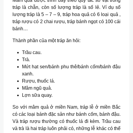
Mâm quả được trình bày theo quy tắc số vật trong
tráp là chẵn, còn số lượng tráp là số lẻ. Ví dụ số
lượng tráp là 5 – 7 – 9, tráp hoa quả có 6 loại quả ,
tráp rượu có 2 chai rượu, tráp bánh ngọt có 100 cái
bánh…
Thành phần của một tráp ăn hỏi:
Trầu cau.
Trà.
Mứt hạt sen/bánh phu thê/bánh cốm/bánh đậu
xanh.
Rượu, thuốc lá.
Mâm ngũ quả.
Lợn sữa quay.
So với mâm quả ở miền Nam, tráp lễ ở miền Bắc
có các loại bánh đặc sản như bánh cốm, bánh đậu.
Và tráp rượu thường có thuốc lá đi kèm. Trầu cau
và trà là hai tráp luôn phải có, những lễ khác có thể