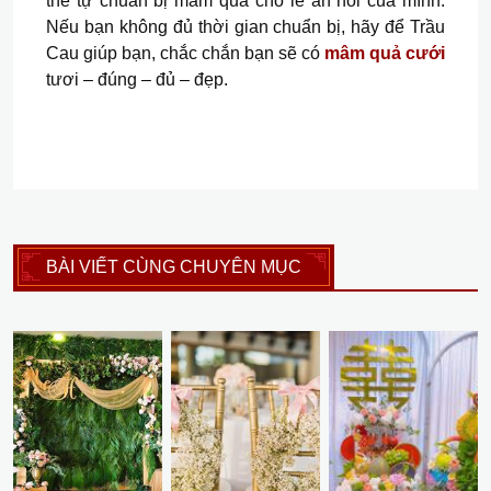
thể tự chuẩn bị
mâm quả cho lễ ăn hỏi
của mình.
Nếu bạn không đủ thời gian chuẩn bị, hãy để Trầu
Cau giúp bạn, chắc chắn bạn sẽ có
mâm quả cưới
tươi – đúng – đủ – đẹp.
BÀI VIẾT CÙNG CHUYÊN MỤC