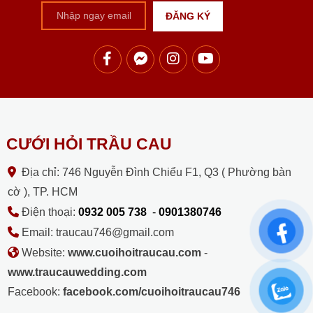
CƯỚI HỎI TRẦU CAU
Địa chỉ: 746 Nguyễn Đình Chiểu F1, Q3 ( Phường bàn
cờ ), TP. HCM
Điện thoại:
0932 005 738
-
0901380746
Email: traucau746@gmail.com
Website:
www.cuoihoitraucau.com
-
www.traucauwedding.com
Facebook:
facebook.com/cuoihoitraucau746