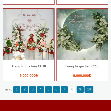
Trang trí gia tiên CC18
Trang trí gia tiên CC10
9.000.000Đ
9.000.000Đ
Trang:
1
2
3
4
5
6
7
8
9
10