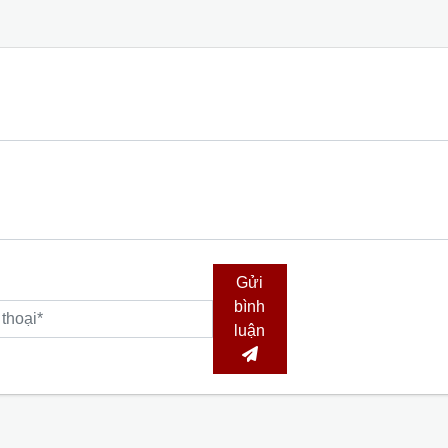
Gửi
bình
luận