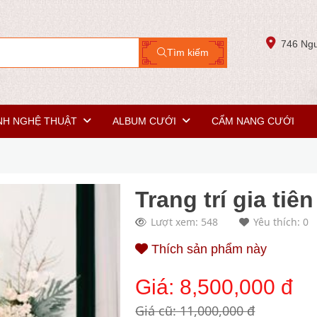
746 Ngu
Tìm kiếm
NH NGHỆ THUẬT
ALBUM CƯỚI
CẨM NANG CƯỚI
Trang trí gia tiê
Lượt xem: 548
Yêu thích: 0
Thích sản phẩm này
Giá:
8,500,000 đ
Giá cũ: 11,000,000 đ