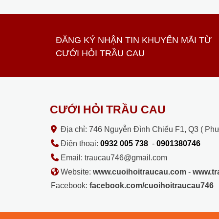
ĐĂNG KÝ NHẬN TIN KHUYẾN MÃI TỪ
CƯỚI HỎI TRẦU CAU
CƯỚI HỎI TRẦU CAU
Địa chỉ: 746 Nguyễn Đình Chiểu F1, Q3 ( Ph
Điện thoại:
0932 005 738
-
0901380746
Email: traucau746@gmail.com
Website:
www.cuoihoitraucau.com
-
www.t
Facebook:
facebook.com/cuoihoitraucau746