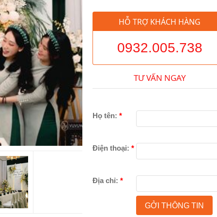
HỖ TRỢ KHÁCH HÀNG
0932.005.738
TƯ VẤN NGAY
Họ tên:
*
Điện thoại:
*
Địa chỉ:
*