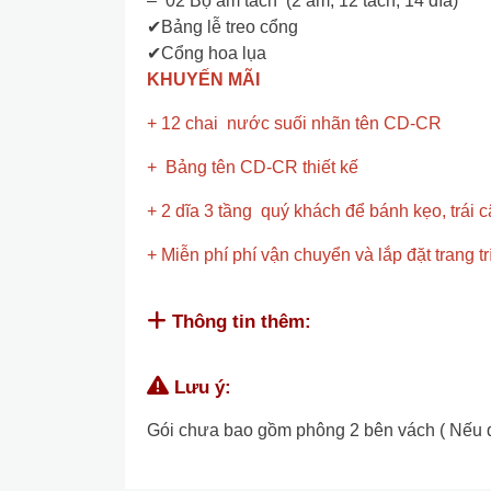
– 02 Bộ ấm tách (2 ấm, 12 tách, 14 đĩa)
✔Bảng lễ treo cổng
✔Cổng hoa lụa
KHUYẾN MÃI
+ 12 chai nước suối nhãn tên CD-CR
+ Bảng tên CD-CR thiết kế
+ 2 dĩa 3 tầng quý khách để bánh kẹo, trái câ
+ Miễn phí phí vận chuyển và lắp đặt trang t
Thông tin thêm:
Lưu ý:
Gói chưa bao gồm phông 2 bên vách ( Nếu quý