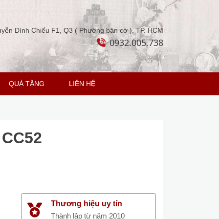
yễn Đình Chiểu F1, Q3 ( Phường bàn cờ ), TP. HCM
0932.005.738
QUÀ TẶNG
LIÊN HỆ
n CC52
Thương hiệu uy tín
Thành lập từ năm 2010