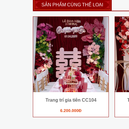
SẢN PHẨM CÙNG THỂ LOẠI
Trang trí gia tiên CC104
6.200.000Đ