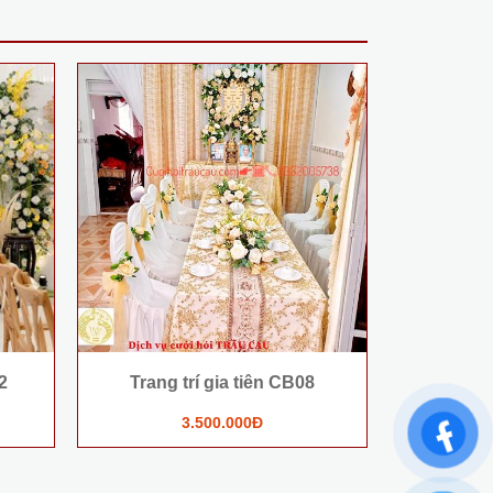
2
Trang trí gia tiên CB08
Trang 
3.500.000Đ