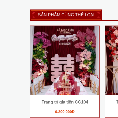
SẢN PHẨM CÙNG THỂ LOẠI
Trang trí gia tiên CC104
6.200.000Đ