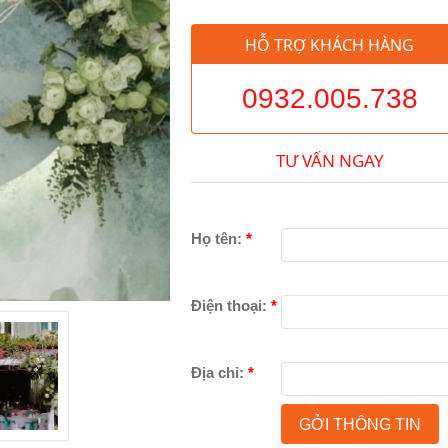
HỖ TRỢ KHÁCH HÀNG
0932.005.738
TƯ VẤN NGAY
Họ tên:
*
Điện thoại:
*
Địa chỉ:
*