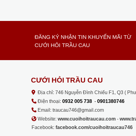
ĐĂNG KÝ NHẬN TIN KHUYẾN MÃI TỪ
CƯỚI HỎI TRẦU CAU
CƯỚI HỎI TRẦU CAU
Địa chỉ: 746 Nguyễn Đình Chiểu F1, Q3 ( Ph
Điện thoại:
0932 005 738
-
0901380746
Email: traucau746@gmail.com
Website:
www.cuoihoitraucau.com
-
www.t
Facebook:
facebook.com/cuoihoitraucau746