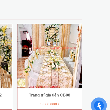
2
Trang trí gia tiên CB08
Trang 
3.500.000Đ