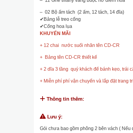
– 12 Ghế tiffany vàng buộc nơ điểm hoa
– 02 Bộ ấm tách (2 ấm, 12 tách, 14 đĩa)
✔Bảng lễ treo cổng
✔Cổng hoa lụa
KHUYẾN MÃI
+ 12 chai nước suối nhãn tên CD-CR
+ Bảng tên CD-CR thiết kế
+ 2 dĩa 3 tầng quý khách để bánh kẹo, trái câ
+ Miễn phí phí vận chuyển và lắp đặt trang t
Thông tin thêm:
Lưu ý:
Gói chưa bao gồm phông 2 bên vách ( Nếu quý