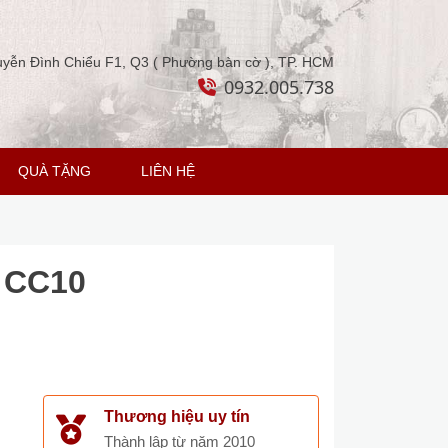
yễn Đình Chiểu F1, Q3 ( Phường bàn cờ ), TP. HCM
0932.005.738
QUÀ TẶNG
LIÊN HỆ
n CC10
Thương hiệu uy tín
Thành lập từ năm 2010