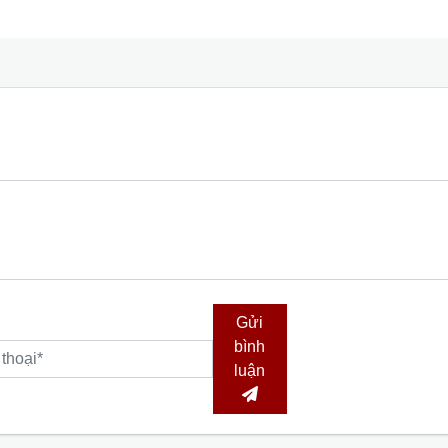
Gửi
bình
luận