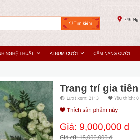
746 Ngu
Tìm kiếm
NH NGHỆ THUẬT
ALBUM CƯỚI
CẨM NANG CƯỚI
Trang trí gia tiê
Lượt xem: 2113
Yêu thích: 0
Thích sản phẩm này
Giá:
9,000,000 đ
Giá cũ: 18,000,000 đ