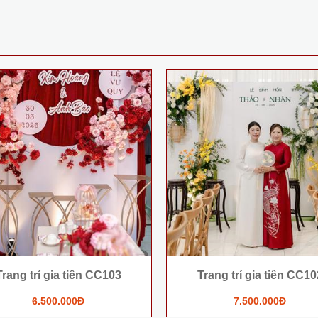
Mâm Quả Cưới Hỏi - Gói Quả Kết
Mâm Quả Cưới Hỏi - G
Tháp Hoa Tươi Cao Cấp MQ12
Tháp Hoa Tươi Cao
GIÁ: LIÊN HỆ
GIÁ: LIÊN 