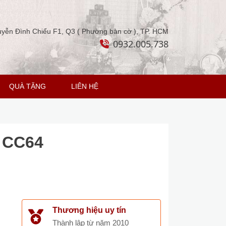
yễn Đình Chiểu F1, Q3 ( Phường bàn cờ ), TP. HCM
0932.005.738
QUÀ TẶNG
LIÊN HỆ
n CC64
Thương hiệu uy tín
Thành lập từ năm 2010