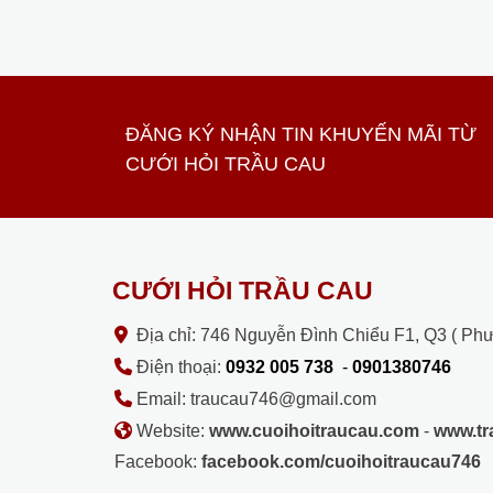
ĐĂNG KÝ NHẬN TIN KHUYẾN MÃI TỪ
CƯỚI HỎI TRẦU CAU
CƯỚI HỎI TRẦU CAU
Địa chỉ: 746 Nguyễn Đình Chiểu F1, Q3 ( Ph
Điện thoại:
0932 005 738
-
0901380746
Email: traucau746@gmail.com
Website:
www.cuoihoitraucau.com
-
www.t
Facebook:
facebook.com/cuoihoitraucau746