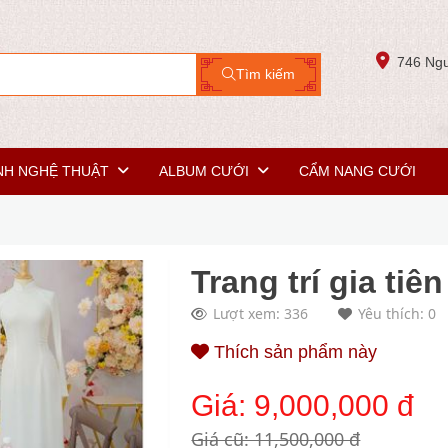
746 Ngu
Tìm kiếm
NH NGHỆ THUẬT
ALBUM CƯỚI
CẨM NANG CƯỚI
Trang trí gia tiê
Lượt xem: 336
Yêu thích: 0
Thích sản phẩm này
Giá:
9,000,000 đ
Giá cũ: 11,500,000 đ