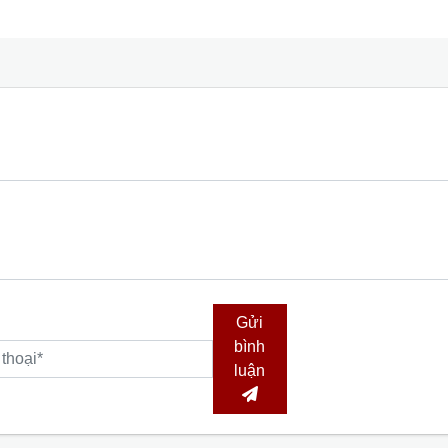
Gửi
bình
luận