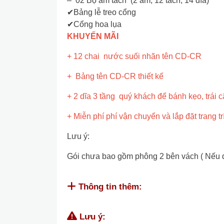
– 02 Bộ ấm tách (2 ấm, 12 tách, 14 đĩa)
✔Bảng lễ treo cổng
✔Cổng hoa lụa
KHUYẾN MÃI
+ 12 chai nước suối nhãn tên CD-CR
+ Bảng tên CD-CR thiết kế
+ 2 dĩa 3 tầng quý khách để bánh kẹo, trái câ
+ Miễn phí phí vận chuyển và lắp đặt trang t
Lưu ý:
Gói chưa bao gồm phông 2 bên vách ( Nếu quý
Thông tin thêm:
Lưu ý: