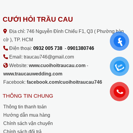
CƯỚI HỎI TRẦU CAU
Địa chỉ: 746 Nguyễn Đình Chiểu F1, Q3 ( Phường bàn
cờ ), TP. HCM
Điện thoại:
0932 005 738
-
0901380746
Email: traucau746@gmail.com
Website:
www.cuoihoitraucau.com
-
www.traucauwedding.com
Facebook:
facebook.com/cuoihoitraucau746
THÔNG TIN CHUNG
Thông tin thanh toán
Hướng dẫn mua hàng
Chính sách vận chuyển
Chính sách đổi trả