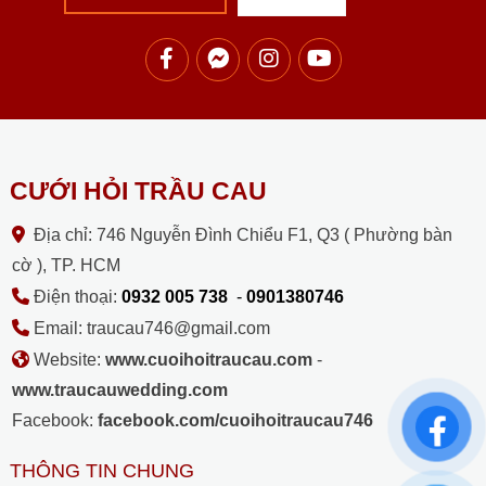
CƯỚI HỎI TRẦU CAU
Địa chỉ: 746 Nguyễn Đình Chiểu F1, Q3 ( Phường bàn
cờ ), TP. HCM
Điện thoại:
0932 005 738
-
0901380746
Email: traucau746@gmail.com
Website:
www.cuoihoitraucau.com
-
www.traucauwedding.com
Facebook:
facebook.com/cuoihoitraucau746
THÔNG TIN CHUNG