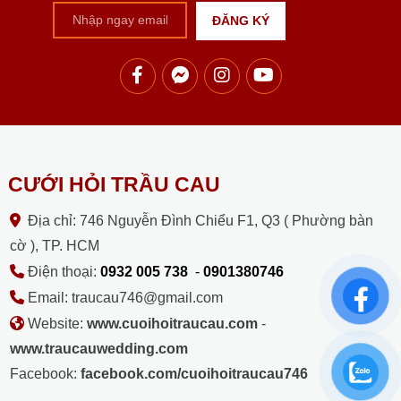
CƯỚI HỎI TRẦU CAU
Địa chỉ: 746 Nguyễn Đình Chiểu F1, Q3 ( Phường bàn
cờ ), TP. HCM
Điện thoại:
0932 005 738
-
0901380746
Email: traucau746@gmail.com
Website:
www.cuoihoitraucau.com
-
www.traucauwedding.com
Facebook:
facebook.com/cuoihoitraucau746