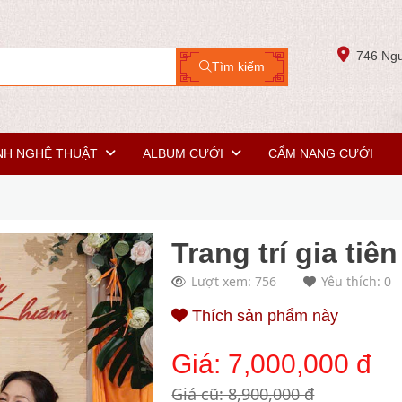
746 Ngu
Tìm kiếm
NH NGHỆ THUẬT
ALBUM CƯỚI
CẨM NANG CƯỚI
Trang trí gia tiê
Lượt xem: 756
Yêu thích: 0
Thích sản phẩm này
Giá:
7,000,000 đ
Giá cũ: 8,900,000 đ