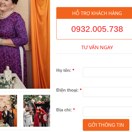
HỖ TRỢ KHÁCH HÀNG
0932.005.738
TƯ VẤN NGAY
Họ tên:
*
Điện thoại:
*
Địa chỉ:
*