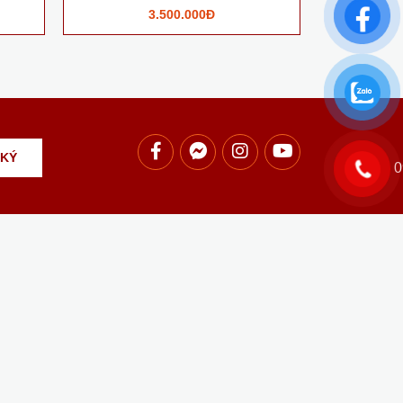
3.500.000Đ
0