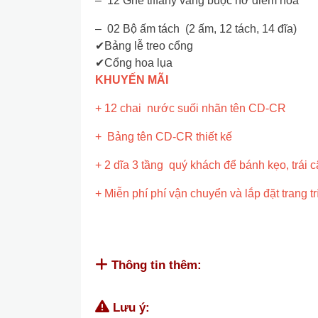
– 12 Ghế tiffany vàng buộc nơ điểm hoa
– 02 Bộ ấm tách (2 ấm, 12 tách, 14 đĩa)
✔Bảng lễ treo cổng
✔Cổng hoa lụa
KHUYẾN MÃI
+ 12 chai nước suối nhãn tên CD-CR
+ Bảng tên CD-CR thiết kế
+ 2 dĩa 3 tầng quý khách để bánh kẹo, trái câ
+ Miễn phí phí vận chuyển và lắp đặt trang t
Thông tin thêm:
Lưu ý: