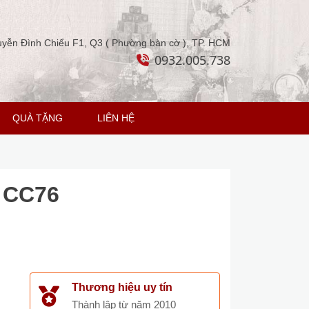
yễn Đình Chiểu F1, Q3 ( Phường bàn cờ ), TP. HCM
0932.005.738
QUÀ TẶNG
LIÊN HỆ
n CC76
Thương hiệu uy tín
Thành lập từ năm 2010