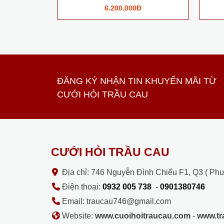
6.200.000Đ
ĐĂNG KÝ NHẬN TIN KHUYẾN MÃI TỪ
CƯỚI HỎI TRẦU CAU
CƯỚI HỎI TRẦU CAU
Địa chỉ: 746 Nguyễn Đình Chiểu F1, Q3 ( Ph
Điện thoại:
0932 005 738
-
0901380746
Email: traucau746@gmail.com
Website:
www.cuoihoitraucau.com
-
www.t