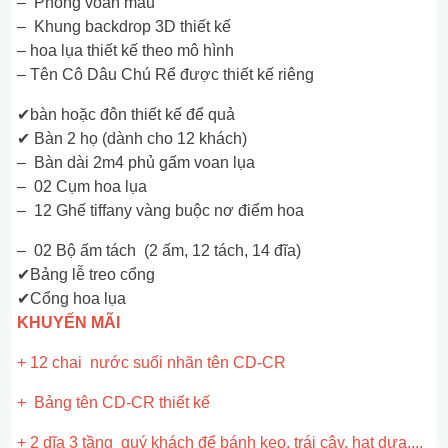
– Phong voan màu
– Khung backdrop 3D thiết kế
– hoa lụa thiết kế theo mô hình
– Tên Cô Dâu Chú Rể được thiết kế riêng
✔bàn hoặc đôn thiết kế để quả
✔ Bàn 2 họ (dành cho 12 khách)
– Bàn dài 2m4 phủ gấm voan lụa
– 02 Cụm hoa lụa
– 12 Ghế tiffany vàng buộc nơ điểm hoa
– 02 Bộ ấm tách (2 ấm, 12 tách, 14 đĩa)
✔Bảng lễ treo cổng
✔Cổng hoa lụa
KHUYẾN MÃI
+ 12 chai nước suối nhãn tên CD-CR
+ Bảng tên CD-CR thiết kế
+ 2 dĩa 3 tầng quý khách để bánh kẹo, trái cây, hạt dưa,...