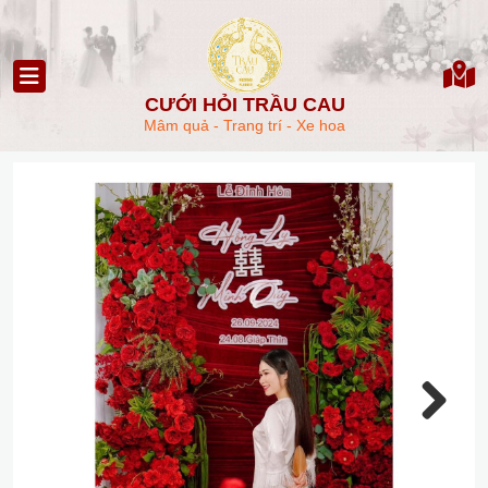
CƯỚI HỎI TRẦU CAU
Mâm quả - Trang trí - Xe hoa
Next