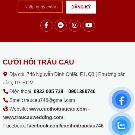
CƯỚI HỎI TRẦU CAU
Địa chỉ: 746 Nguyễn Đình Chiểu F1, Q3 ( Phường bàn
cờ ), TP. HCM
Điện thoại:
0932 005 738
-
0901380746
Email: traucau746@gmail.com
Website:
www.cuoihoitraucau.com
-
www.traucauwedding.com
Facebook:
facebook.com/cuoihoitraucau746