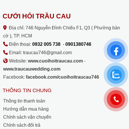
CƯỚI HỎI TRẦU CAU
Địa chỉ: 746 Nguyễn Đình Chiểu F1, Q3 ( Phường bàn
cờ ), TP. HCM
Điện thoại:
0932 005 738
-
0901380746
Email: traucau746@gmail.com
Website:
www.cuoihoitraucau.com
-
www.traucauwedding.com
Facebook:
facebook.com/cuoihoitraucau746
THÔNG TIN CHUNG
Thông tin thanh toán
Hướng dẫn mua hàng
Chính sách vận chuyển
Chính sách đổi trả