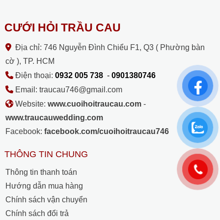
CƯỚI HỎI TRẦU CAU
Địa chỉ: 746 Nguyễn Đình Chiểu F1, Q3 ( Phường bàn
cờ ), TP. HCM
Điện thoại:
0932 005 738
-
0901380746
Email: traucau746@gmail.com
Website:
www.cuoihoitraucau.com
-
www.traucauwedding.com
Facebook:
facebook.com/cuoihoitraucau746
THÔNG TIN CHUNG
Thông tin thanh toán
Hướng dẫn mua hàng
Chính sách vận chuyển
Chính sách đổi trả