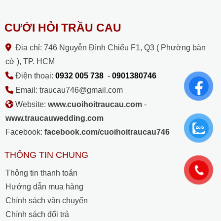
CƯỚI HỎI TRẦU CAU
Địa chỉ: 746 Nguyễn Đình Chiểu F1, Q3 ( Phường bàn
cờ ), TP. HCM
Điện thoại:
0932 005 738
-
0901380746
Email: traucau746@gmail.com
Website:
www.cuoihoitraucau.com
-
www.traucauwedding.com
Facebook:
facebook.com/cuoihoitraucau746
THÔNG TIN CHUNG
Thông tin thanh toán
Hướng dẫn mua hàng
Chính sách vận chuyển
Chính sách đổi trả