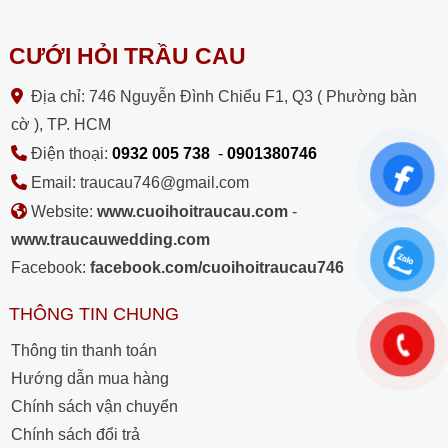
CƯỚI HỎI TRẦU CAU
Địa chỉ: 746 Nguyễn Đình Chiểu F1, Q3 ( Phường bàn
cờ ), TP. HCM
Điện thoại:
0932 005 738
-
0901380746
Email: traucau746@gmail.com
Website:
www.cuoihoitraucau.com
-
www.traucauwedding.com
Facebook:
facebook.com/cuoihoitraucau746
THÔNG TIN CHUNG
Thông tin thanh toán
Hướng dẫn mua hàng
Chính sách vận chuyển
Chính sách đổi trả