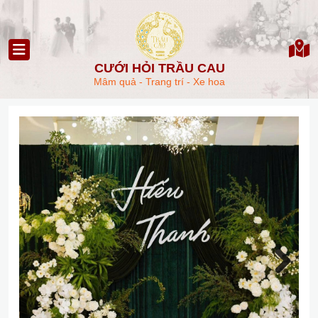
CƯỚI HỎI TRẦU CAU
Mâm quả - Trang trí - Xe hoa
Next