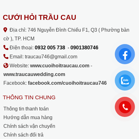
CƯỚI HỎI TRẦU CAU
Địa chỉ: 746 Nguyễn Đình Chiểu F1, Q3 ( Phường bàn
cờ ), TP. HCM
Điện thoại:
0932 005 738
-
0901380746
Email: traucau746@gmail.com
Website:
www.cuoihoitraucau.com
-
www.traucauwedding.com
Facebook:
facebook.com/cuoihoitraucau746
THÔNG TIN CHUNG
Thông tin thanh toán
Hướng dẫn mua hàng
Chính sách vận chuyển
Chính sách đổi trả