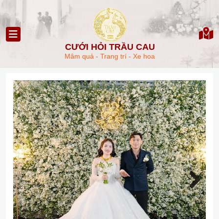
CƯỚI HỎI TRẦU CAU
Mâm quả - Trang trí - Xe hoa
Next