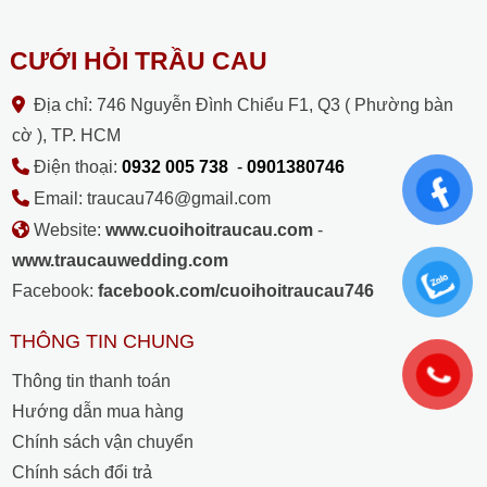
CƯỚI HỎI TRẦU CAU
Địa chỉ: 746 Nguyễn Đình Chiểu F1, Q3 ( Phường bàn
cờ ), TP. HCM
Điện thoại:
0932 005 738
-
0901380746
Email: traucau746@gmail.com
Website:
www.cuoihoitraucau.com
-
www.traucauwedding.com
Facebook:
facebook.com/cuoihoitraucau746
THÔNG TIN CHUNG
Thông tin thanh toán
Hướng dẫn mua hàng
Chính sách vận chuyển
Chính sách đổi trả