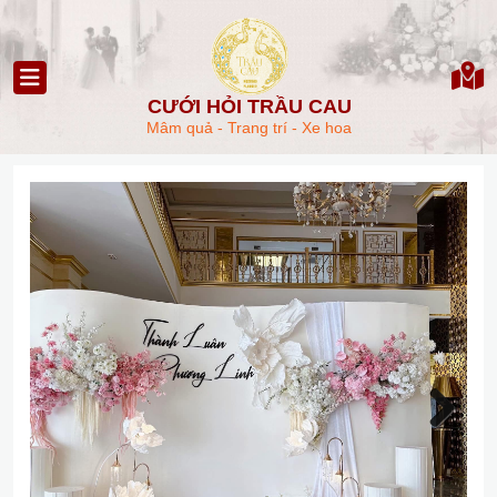
CƯỚI HỎI TRẦU CAU
Mâm quả - Trang trí - Xe hoa
Next