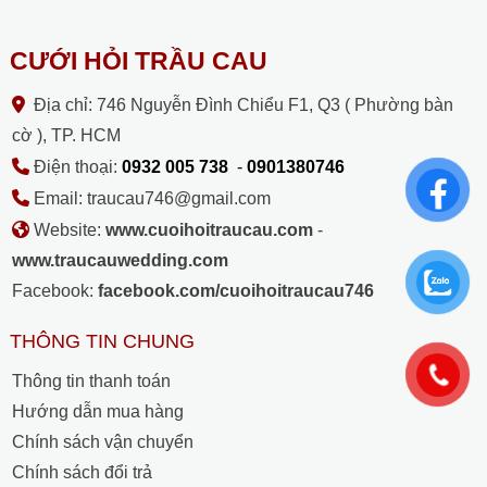
CƯỚI HỎI TRẦU CAU
Địa chỉ: 746 Nguyễn Đình Chiểu F1, Q3 ( Phường bàn
cờ ), TP. HCM
Điện thoại:
0932 005 738
-
0901380746
Email: traucau746@gmail.com
Website:
www.cuoihoitraucau.com
-
www.traucauwedding.com
Facebook:
facebook.com/cuoihoitraucau746
THÔNG TIN CHUNG
Thông tin thanh toán
Hướng dẫn mua hàng
Chính sách vận chuyển
Chính sách đổi trả