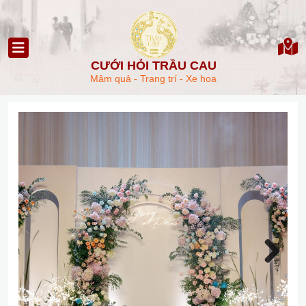
CƯỚI HỎI TRẦU CAU
Mâm quả - Trang trí - Xe hoa
Next