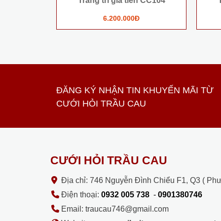
Trang trí gia tiên CC104
6.200.000Đ
ĐĂNG KÝ NHẬN TIN KHUYẾN MÃI TỪ
CƯỚI HỎI TRẦU CAU
CƯỚI HỎI TRẦU CAU
Địa chỉ: 746 Nguyễn Đình Chiểu F1, Q3 ( Ph
Điện thoại:
0932 005 738
-
0901380746
Email: traucau746@gmail.com