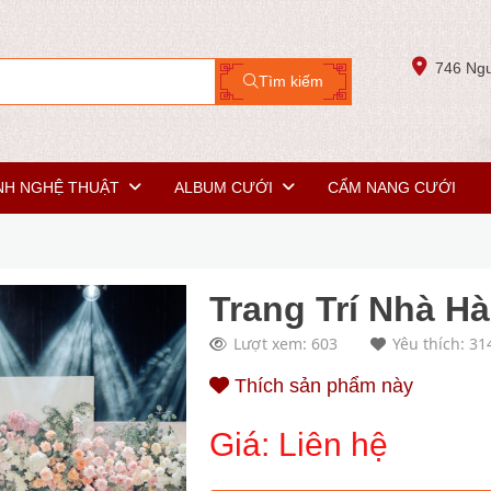
746 Ngu
Tìm kiếm
NH NGHỆ THUẬT
ALBUM CƯỚI
CẨM NANG CƯỚI
Trang Trí Nhà H
Lượt xem: 603
Yêu thích: 31
Thích sản phẩm này
Giá:
Liên hệ