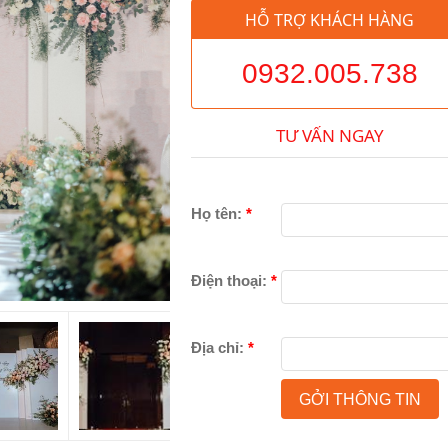
HỖ TRỢ KHÁCH HÀNG
0932.005.738
TƯ VẤN NGAY
Họ tên:
*
Điện thoại:
*
Địa chỉ:
*