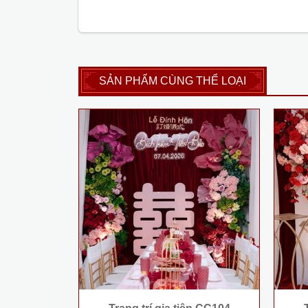
SẢN PHẨM CÙNG THỂ LOẠI