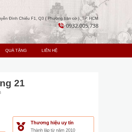
yễn Đình Chiểu F1, Q3 ( Phường bàn cờ ), TP. HCM
0932.005.738
QUÀ TẶNG
LIÊN HỆ
àng 21
4
Thương hiệu uy tín
Thành lập từ năm 2010