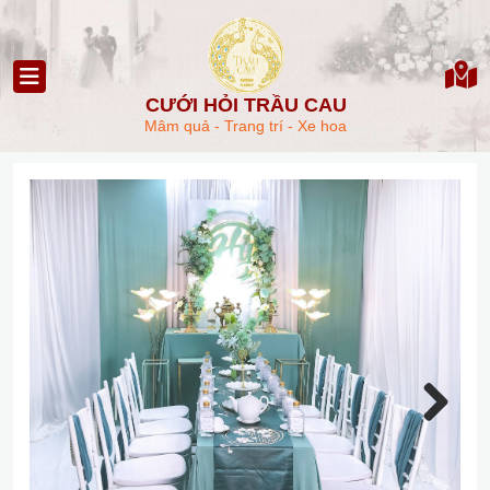
CƯỚI HỎI TRẦU CAU
Mâm quả - Trang trí - Xe hoa
Next