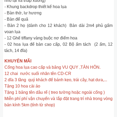
nhỏ lại và thấp xuống)
- Khung backdrop thiết kế hoa lụa
- Bàn thờ, lư hương
- Bàn để quả
- Bàn 2 họ (dành cho 12 khách) Bàn dài 2m4 phủ gấm
voan lụa
- 12 Ghế tiffany vàng buộc nơ điểm hoa
- 02 hoa lụa để bàn cao cấp, 02 Bộ ấm tách (2 ấm, 12
tách, 14 đĩa)
KHUYẾN MÃI
Cổng hoa lụa cao cấp và bảng VU QUY ,TÂN HÔN.
12 chai nước suối nhãn tên CD-CR
2 dĩa 3 tầng quý khách để bánh kẹo, trái cây, hạt dưa,...
Tặng 10 hoa cài áo
Tặng 1 bảng tên dâu rể ( treo tường hoặc ngoài cổng )
Miễn phí phí vận chuyển và lắp đặt trang trí nhà trong vòng
bán kính 5km (tính từ shop)