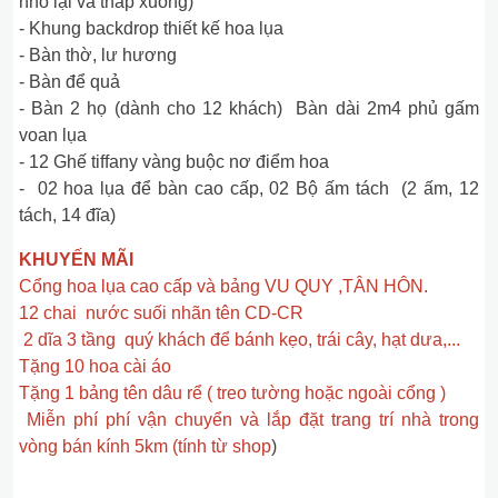
nhỏ lại và thấp xuống)
- Khung backdrop thiết kế hoa lụa
- Bàn thờ, lư hương
- Bàn để quả
- Bàn 2 họ (dành cho 12 khách) Bàn dài 2m4 phủ gấm
voan lụa
- 12 Ghế tiffany vàng buộc nơ điểm hoa
- 02 hoa lụa để bàn cao cấp, 02 Bộ ấm tách (2 ấm, 12
tách, 14 đĩa)
KHUYẾN MÃI
Cổng hoa lụa cao cấp và bảng VU QUY ,TÂN HÔN.
12 chai nước suối nhãn tên CD-CR
2 dĩa 3 tầng quý khách để bánh kẹo, trái cây, hạt dưa,...
Tặng 10 hoa cài áo
Tặng 1 bảng tên dâu rể ( treo tường hoặc ngoài cổng )
Miễn phí phí vận chuyển và lắp đặt trang trí nhà trong
vòng bán kính 5km (tính từ shop
)