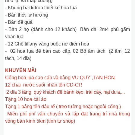
nhỏ lại và thấp xuống)
- Khung backdrop thiết kế hoa lụa
- Bàn thờ, lư hương
- Bàn để quả
- Bàn 2 họ (dành cho 12 khách) Bàn dài 2m4 phủ gấm
voan lụa
- 12 Ghế tiffany vàng buộc nơ điểm hoa
- 02 hoa lụa để bàn cao cấp, 02 Bộ ấm tách (2 ấm, 12
tách, 14 đĩa)
KHUYẾN MÃI
Cổng hoa lụa cao cấp và bảng VU QUY ,TÂN HÔN.
12 chai nước suối nhãn tên CD-CR
2 dĩa 3 tầng quý khách để bánh kẹo, trái cây, hạt dưa,...
Tặng 10 hoa cài áo
Tặng 1 bảng tên dâu rể ( treo tường hoặc ngoài cổng )
Miễn phí phí vận chuyển và lắp đặt trang trí nhà trong
vòng bán kính 5km (tính từ shop)