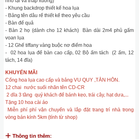
nhỏ lại và thấp xuống)
- Khung backdrop thiết kế hoa lụa
- Bảng tên dâu rể thiết kế theo yêu cầu
- Bàn để quả
- Bàn 2 họ (dành cho 12 khách) Bàn dài 2m4 phủ gấm
voan lụa
- 12 Ghế tiffany vàng buộc nơ điểm hoa
- 02 hoa lụa để bàn cao cấp, 02 Bộ ấm tách (2 ấm, 12
tách, 14 đĩa)
KHUYẾN MÃI
Cổng hoa lụa cao cấp và bảng VU QUY ,TÂN HÔN.
12 chai nước suối nhãn tên CD-CR
2 dĩa 3 tầng quý khách để bánh kẹo, trái cây, hạt dưa,...
Tặng 10 hoa cài áo
Miễn phí phí vận chuyển và lắp đặt trang trí nhà trong
vòng bán kính 5km (tính từ shop)
Thông tin thêm: