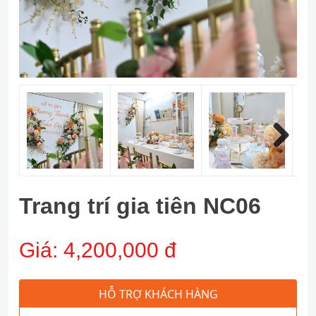
Next
Trang trí gia tiên NC06
Giá:
4,200,000 đ
HỖ TRỢ KHÁCH HÀNG