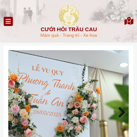
CƯỚI HỎI TRẦU CAU
Mâm quả - Trang trí - Xe hoa
Next