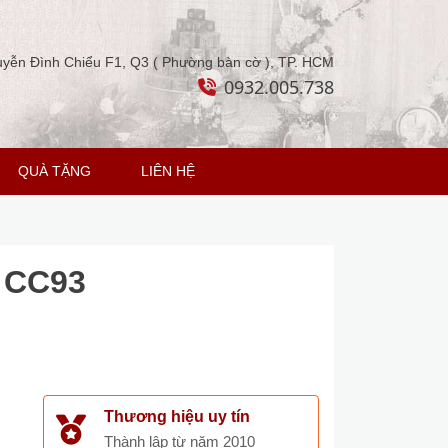
yễn Đình Chiểu F1, Q3 ( Phường bàn cờ ), TP. HCM
0932.005.738
QUÀ TẶNG
LIÊN HỆ
n CC93
Thương hiệu uy tín
Thành lập từ năm 2010