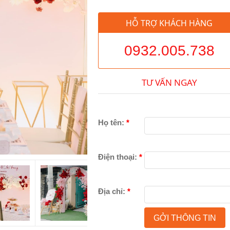
HỖ TRỢ KHÁCH HÀNG
0932.005.738
TƯ VẤN NGAY
Họ tên:
*
Điện thoại:
*
Địa chỉ:
*