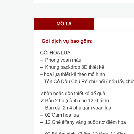
MÔ TẢ
Gói dịch vụ bao gồm:
GÓI HOA LỤA
– Phong voan màu
– Khung backdrop 3D thiết kế
– hoa lụa thiết kế theo mô hình
– Tên Cô Dâu Chú Rể chữ nổi ( nếu lấy chữ l
✔bàn hoặc đôn thiết kế để quả
✔ Bàn 2 họ (dành cho 12 khách)
– Bàn dài 2m4 phủ gấm voan lụa
– 02 Cụm hoa lụa
– 12 Ghế tiffany vàng buộc nơ điểm hoa