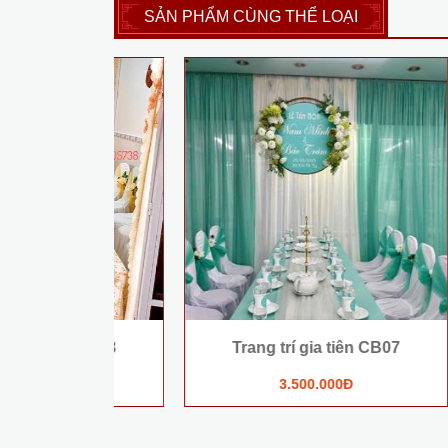
SẢN PHẨM CÙNG THỂ LOẠI
Mâm Q
ên CB08
Trang trí gia tiên CB07
Thá
3.500.000Đ