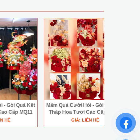
ả Kết
Mâm Quả Cưới Hỏi - Gói Quả Kết
Mâm Quả Cướ
MQ11
Tháp Hoa Tươi Cao Cấp MQ09
Tháp Hoa
GIÁ: LIÊN HỆ