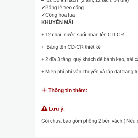
– 02 Bộ ấm tách (2 ấm, 12 tách, 14 đĩa)
✔Bảng lễ treo cổng
✔Cổng hoa lụa
KHUYẾN MÃI
+ 12 chai nước suối nhãn tên CD-CR
+ Bảng tên CD-CR thiết kế
+ 2 dĩa 3 tầng quý khách để bánh kẹo, trái câ
+ Miễn phí phí vận chuyển và lắp đặt trang t
Thông tin thêm:
Lưu ý:
Gói chưa bao gồm phông 2 bên vách ( Nếu quý