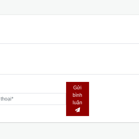
Gửi
bình
luận