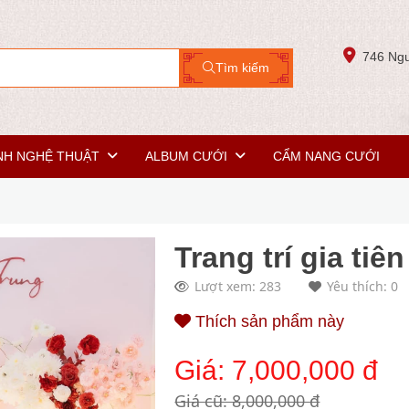
746 Ngu
Tìm kiếm
NH NGHỆ THUẬT
ALBUM CƯỚI
CẨM NANG CƯỚI
Trang trí gia tiê
Lượt xem: 283
Yêu thích: 0
Thích sản phẩm này
Giá:
7,000,000 đ
Giá cũ: 8,000,000 đ