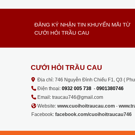
ĐĂNG KÝ NHẬN TIN KHUYẾN MÃI TỪ
CƯỚI HỎI TRẦU CAU
CƯỚI HỎI TRẦU CAU
Địa chỉ: 746 Nguyễn Đình Chiểu F1, Q3 ( Ph
Điện thoại:
0932 005 738
-
0901380746
Email: traucau746@gmail.com
Website:
www.cuoihoitraucau.com
-
www.t
Facebook:
facebook.com/cuoihoitraucau746