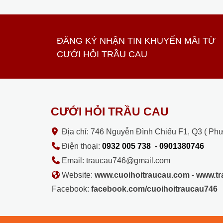
ĐĂNG KÝ NHẬN TIN KHUYẾN MÃI TỪ
CƯỚI HỎI TRẦU CAU
CƯỚI HỎI TRẦU CAU
Địa chỉ: 746 Nguyễn Đình Chiểu F1, Q3 ( Ph
Điện thoại:
0932 005 738
-
0901380746
Email: traucau746@gmail.com
Website:
www.cuoihoitraucau.com
-
www.t
Facebook:
facebook.com/cuoihoitraucau746