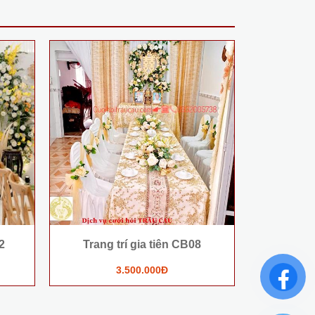
2
Trang trí gia tiên CB08
Trang 
3.500.000Đ