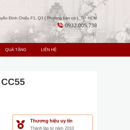
yễn Đình Chiểu F1, Q3 ( Phường bàn cờ ), TP. HCM
0932.005.738
QUÀ TẶNG
LIÊN HỆ
n CC55
Thương hiệu uy tín
Thành lập từ năm 2010