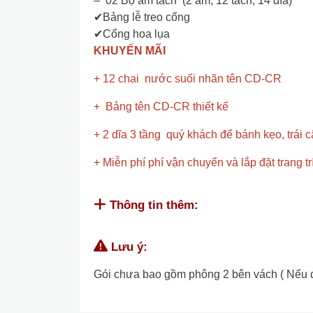
– 02 Bộ ấm tách (2 ấm, 12 tách, 14 đĩa)
✔Bảng lễ treo cổng
✔Cổng hoa lụa
KHUYẾN MÃI
+ 12 chai nước suối nhãn tên CD-CR
+ Bảng tên CD-CR thiết kế
+ 2 dĩa 3 tầng quý khách để bánh kẹo, trái câ
+ Miễn phí phí vận chuyển và lắp đặt trang t
Thông tin thêm:
Lưu ý:
Gói chưa bao gồm phông 2 bên vách ( Nếu quý