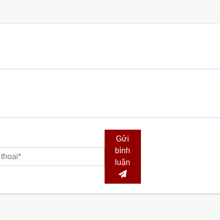
Gửi
bình
luận