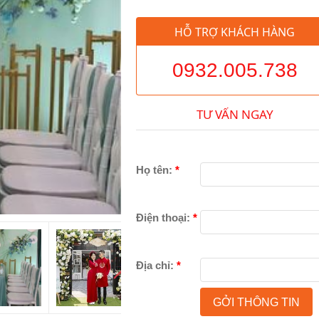
HỖ TRỢ KHÁCH HÀNG
0932.005.738
TƯ VẤN NGAY
Họ tên:
*
Điện thoại:
*
Địa chỉ:
*