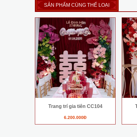
SẢN PHẨM CÙNG THỂ LOẠI
Trang trí gia tiên CC104
6.200.000Đ