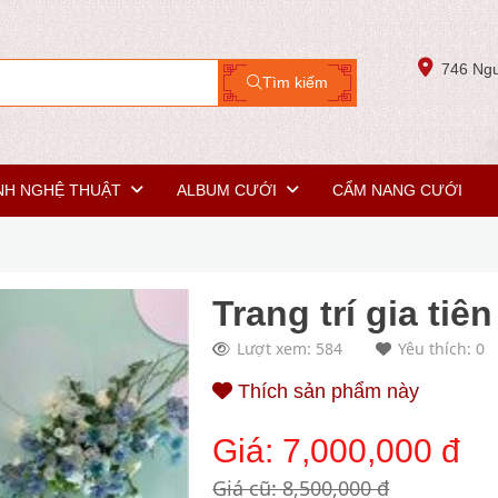
746 Ngu
Tìm kiếm
NH NGHỆ THUẬT
ALBUM CƯỚI
CẨM NANG CƯỚI
Trang trí gia tiê
Lượt xem: 584
Yêu thích: 0
Thích sản phẩm này
Giá:
7,000,000 đ
Giá cũ: 8,500,000 đ