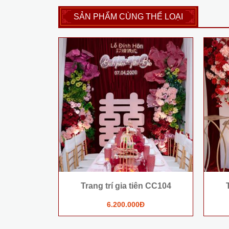
SẢN PHẨM CÙNG THỂ LOẠI
Trang trí gia tiên CC104
6.200.000Đ