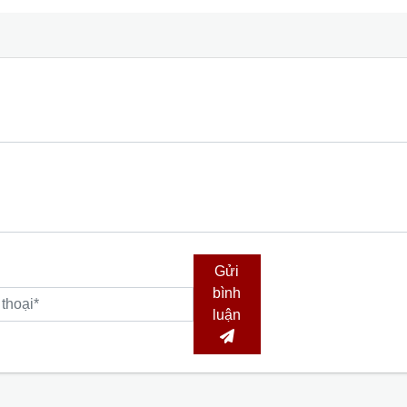
Gửi
bình
luận