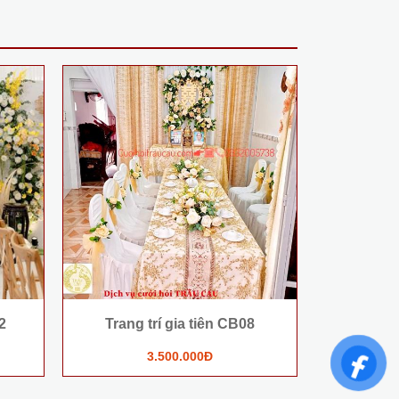
2
Trang trí gia tiên CB08
Trang 
3.500.000Đ