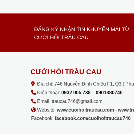
ĐĂNG KÝ NHẬN TIN KHUYẾN MÃI TỪ
CƯỚI HỎI TRẦU CAU
CƯỚI HỎI TRẦU CAU
Địa chỉ: 746 Nguyễn Đình Chiểu F1, Q3 ( Ph
Điện thoại:
0932 005 738
-
0901380746
Email: traucau746@gmail.com
Website:
www.cuoihoitraucau.com
-
www.t
Facebook:
facebook.com/cuoihoitraucau746