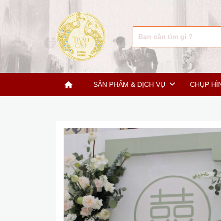
SẢN PHẨM & DỊCH VỤ
CHỤP HÌ