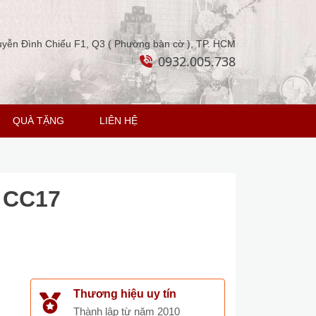
yễn Đình Chiểu F1, Q3 ( Phường bàn cờ ), TP. HCM
0932.005.738
QUÀ TẶNG
LIÊN HỆ
n CC17
Thương hiệu uy tín
Thành lập từ năm 2010