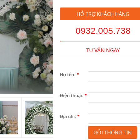
HỖ TRỢ KHÁCH HÀNG
0932.005.738
TƯ VẤN NGAY
Họ tên:
*
Điện thoại:
*
Địa chỉ:
*