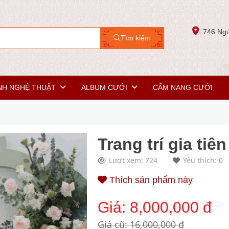
746 Ngu
Tìm kiếm
NH NGHỆ THUẬT
ALBUM CƯỚI
CẨM NANG CƯỚI
Trang trí gia tiê
Lượt xem: 724
Yêu thích: 0
Thích sản phẩm này
Giá:
8,000,000 đ
Giá cũ: 16,000,000 đ