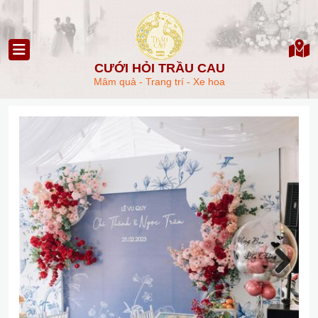
CƯỚI HỎI TRẦU CAU
Mâm quả - Trang trí - Xe hoa
Next