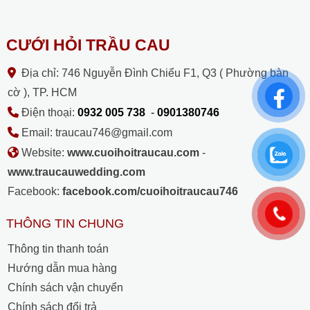
CƯỚI HỎI TRẦU CAU
Địa chỉ: 746 Nguyễn Đình Chiểu F1, Q3 ( Phường bàn
cờ ), TP. HCM
Điện thoại:
0932 005 738
-
0901380746
Email: traucau746@gmail.com
Website:
www.cuoihoitraucau.com
-
www.traucauwedding.com
Facebook:
facebook.com/cuoihoitraucau746
THÔNG TIN CHUNG
Thông tin thanh toán
Hướng dẫn mua hàng
Chính sách vận chuyển
Chính sách đổi trả