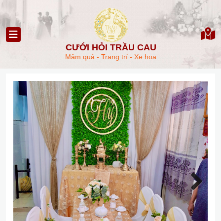
CƯỚI HỎI TRẦU CAU
Mâm quả - Trang trí - Xe hoa
Next