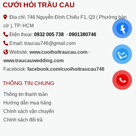
CƯỚI HỎI TRẦU CAU
Địa chỉ: 746 Nguyễn Đình Chiểu F1, Q3 ( Phường bàn
cờ ), TP. HCM
Điện thoại:
0932 005 738
-
0901380746
Email: traucau746@gmail.com
Website:
www.cuoihoitraucau.com
-
www.traucauwedding.com
Facebook:
facebook.com/cuoihoitraucau746
THÔNG TIN CHUNG
Thông tin thanh toán
Hướng dẫn mua hàng
Chính sách vận chuyển
Chính sách đổi trả