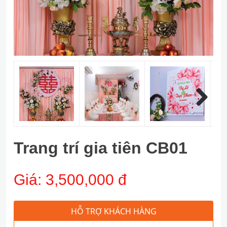
Next
Trang trí gia tiên CB01
Giá:
3,500,000 đ
HỖ TRỢ KHÁCH HÀNG