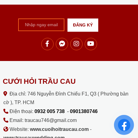
CƯỚI HỎI TRẦU CAU
Địa chỉ: 746 Nguyễn Đình Chiểu F1, Q3 ( Phường bàn
cờ ), TP. HCM
Điện thoại:
0932 005 738
-
0901380746
Email: traucau746@gmail.com
Website:
www.cuoihoitraucau.com
-
www.traucauwedding.com