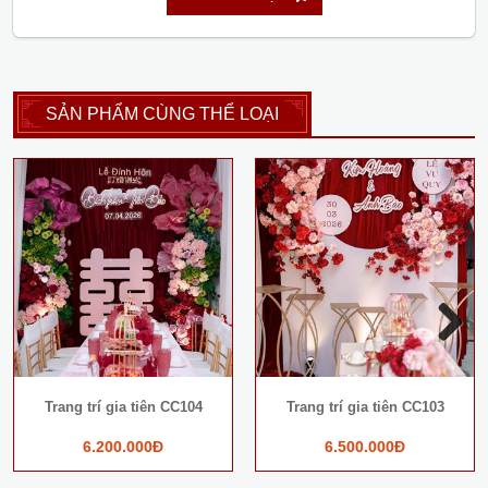
SẢN PHẨM CÙNG THỂ LOẠI
Next
Trang trí gia tiên CC104
Trang trí gia tiên CC103
6.200.000Đ
6.500.000Đ