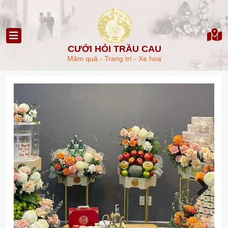
CƯỚI HỎI TRẦU CAU
Mâm quả - Trang trí - Xe hoa
Next