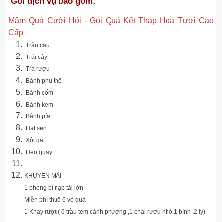
Gói dịch vụ bao gồm:
Mâm Quả Cưới Hỏi - Gói Quả Kết Tháp Hoa Tươi Cao
Cấp
Trầu cau
Trái cây
Trà rượu
Bánh phu thê
Bánh cốm
Bánh kem
Bánh pía
Hạt sen
Xôi gà
Heo quay
,....
KHUYẾN MÃI
1 phong bì nạp tài lớn
Miễn phí thuê 6 vỏ quả
1 Khay rượu( 6 trầu tem cánh phượng ,1 chai rượu nhỏ,1 bình ,2 ly)