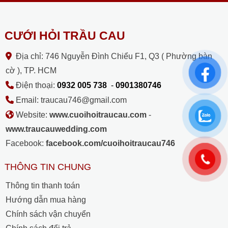
CƯỚI HỎI TRẦU CAU
Địa chỉ: 746 Nguyễn Đình Chiểu F1, Q3 ( Phường bàn
cờ ), TP. HCM
Điện thoại:
0932 005 738
-
0901380746
Email: traucau746@gmail.com
Website:
www.cuoihoitraucau.com
-
www.traucauwedding.com
Facebook:
facebook.com/cuoihoitraucau746
THÔNG TIN CHUNG
Thông tin thanh toán
Hướng dẫn mua hàng
Chính sách vận chuyển