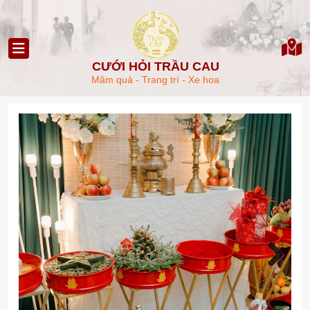
CƯỚI HỎI TRẦU CAU
Mâm quả - Trang trí - Xe hoa
Next