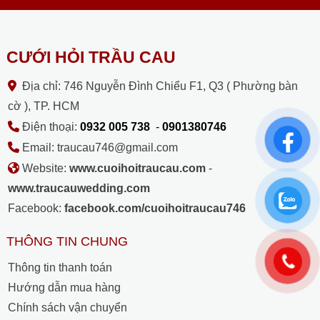
CƯỚI HỎI TRẦU CAU
Địa chỉ: 746 Nguyễn Đình Chiểu F1, Q3 ( Phường bàn
cờ ), TP. HCM
Điện thoại:
0932 005 738
-
0901380746
Email: traucau746@gmail.com
Website:
www.cuoihoitraucau.com
-
www.traucauwedding.com
Facebook:
facebook.com/cuoihoitraucau746
THÔNG TIN CHUNG
Thông tin thanh toán
Hướng dẫn mua hàng
Chính sách vận chuyển