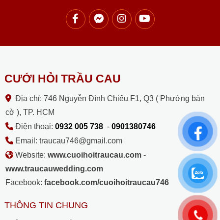
CƯỚI HỎI TRẦU CAU
Địa chỉ: 746 Nguyễn Đình Chiểu F1, Q3 ( Phường bàn
cờ ), TP. HCM
Điện thoại:
0932 005 738
-
0901380746
Email: traucau746@gmail.com
Website:
www.cuoihoitraucau.com
-
www.traucauwedding.com
Facebook:
facebook.com/cuoihoitraucau746
THÔNG TIN CHUNG