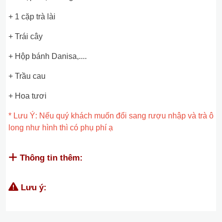
+ 1 cặp trà lài
+ Trái cây
+ Hộp bánh Danisa,....
+ Trầu cau
+ Hoa tươi
* Lưu Ý: Nếu quý khách muốn đổi sang rượu nhập và trà ô
long như hình thì có phụ phí ạ
Thông tin thêm:
Lưu ý: