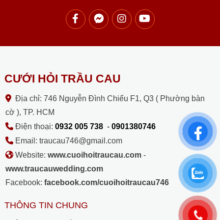
CƯỚI HỎI TRẦU CAU
Địa chỉ: 746 Nguyễn Đình Chiểu F1, Q3 ( Phường bàn
cờ ), TP. HCM
Điện thoại:
0932 005 738
-
0901380746
Email: traucau746@gmail.com
Website:
www.cuoihoitraucau.com
-
www.traucauwedding.com
Facebook:
facebook.com/cuoihoitraucau746
THÔNG TIN CHUNG