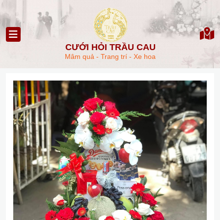
CƯỚI HỎI TRẦU CAU
Mâm quả - Trang trí - Xe hoa