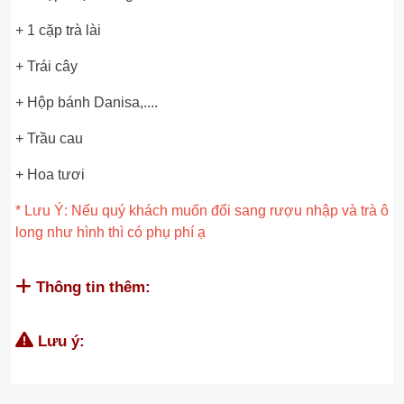
+ 1 cặp trà lài
+ Trái cây
+ Hộp bánh Danisa,....
+ Trầu cau
+ Hoa tươi
* Lưu Ý: Nếu quý khách muốn đổi sang rượu nhập và trà ô
long như hình thì có phụ phí ạ
Thông tin thêm:
Lưu ý: