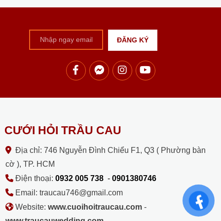
CƯỚI HỎI TRẦU CAU
Địa chỉ: 746 Nguyễn Đình Chiểu F1, Q3 ( Phường bàn
cờ ), TP. HCM
Điện thoại:
0932 005 738
-
0901380746
Email: traucau746@gmail.com
Website:
www.cuoihoitraucau.com
-
www.traucauwedding.com