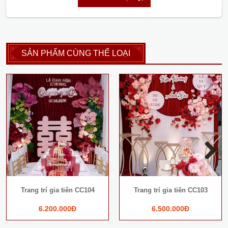
SẢN PHẨM CÙNG THỂ LOẠI
Next
Trang trí gia tiên CC104
Trang trí gia tiên CC103
6.200.000Đ
6.500.000Đ