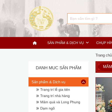
SẢN PHẨM & DỊCH VỤ
CHỤP HÌ
Trang chủ
MÂM
DANH MỤC SẢN PHẨM
Sản phẩm & Dịch vụ
Trang trí lễ gia tiên
Trang trí nhà hàng
Mâm quả và Long Phụng
Dạm ngõ