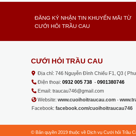
ĐĂNG KÝ NHẬN TIN KHUYẾN MÃI TỪ
CƯỚI HỎI TRẦU CAU
CƯỚI HỎI TRẦU CAU
Địa chỉ: 746 Nguyễn Đình Chiểu F1, Q3 ( Ph
Điện thoại:
0932 005 738
-
0901380746
Email: traucau746@gmail.com
Website:
www.cuoihoitraucau.com
-
www.t
Facebook:
facebook.com/cuoihoitraucau746
© Bản quyền 2019 thuộc về Dịch vụ Cưới hỏi Trầu C