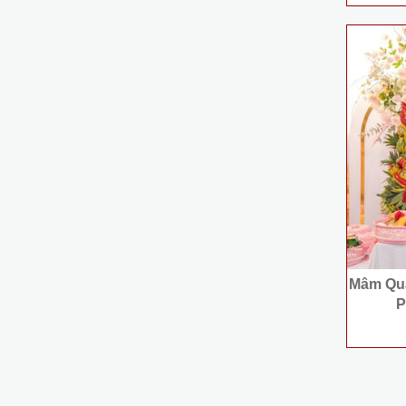
Mâm Quả
P