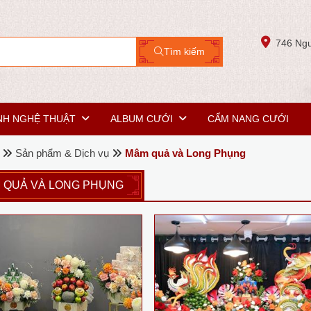
746 Ngu
Tìm kiếm
NH NGHỆ THUẬT
ALBUM CƯỚI
CẨM NANG CƯỚI
Sản phẩm & Dịch vụ
Mâm quả và Long Phụng
 QUẢ VÀ LONG PHỤNG