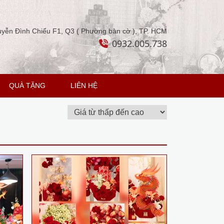
yễn Đình Chiểu F1, Q3 ( Phường bàn cờ ), TP. HCM
0932.005.738
QUÀ TẶNG
LIÊN HỆ